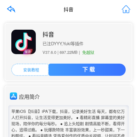
抖音
抖音
已注DYYY,Yuki等插件
V37.6.0 |
697.22MB
|
免越狱
催更
安装教程
下 载
应用简介
苹果iOS【抖音】iPA下载，抖音，记录美好生活 每天，都有亿万
人打开抖音，让生活变得更加美好。 ● 看精彩直播 屏幕里的美好
现场，陪伴你的每分每秒。 ● 追上头短剧 剧情高能不断，看得开
心，追得过瘾。 ● 玩爆款特效 丰富装扮效果，上一秒甜美，下一
秒酷炫。 ● 看抖音精选 凭热爱创作的优质中长视频，让时间不虚