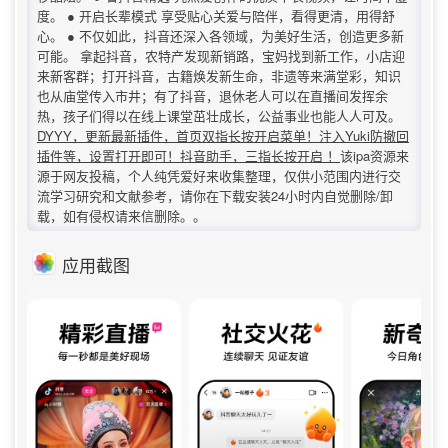
度。 ● 开启长辈模式 享受贴心关爱与陪伴，看得更清，用得舒
心。 ● 不仅如此，抖音还深入各领域，为美好生活，创造更多新
可能。 拿起抖音，农特产发现新销路，宝妈找到新工作，小店迎
来新客群；打开抖音，古籍焕发新生命，非遗等来满堂彩，知识
也从庙堂传入市井；有了抖音，退休老人可以在直播间发挥余
热，孩子们得以在线上课堂茁壮成长，公益事业也能人人可及。
DYYY，更新最新插件，首页双指长按开启菜单！注入Yuki防撤回
插件等，设置打开即可！抖音助手，三指长按开启 ！
该ipa资源来
源于网友投稿，个人纯凭爱好来收集整理，仅供小范围内进行交
流学习研究和文献参考，请你在下载安装24小时内自觉删除/卸
载，如有侵权请来信删除。。
应用截图