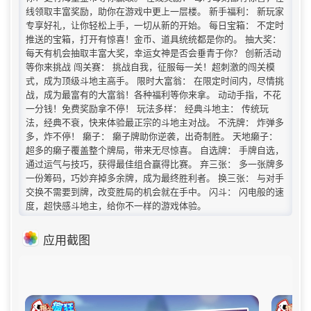
线领取丰富奖励，助你在游戏中更上一层楼。 新手福利： 新玩家
专享好礼，让你轻松上手，一切从新的开始。 每日宝箱： 不定时
推送的宝箱，打开有惊喜！金币、道具统统都是你的。 抽大奖：
每天有机会抽取丰富大奖，幸运女神是否会垂青于你？ 创新活动
等你来挑战 闯关赛： 挑战自我，征服每一关！超刺激的闯关模
式，成为顶级斗地主高手。 限时大富翁： 在限定时间内，尽情挑
战，成为最富有的大富翁！各种福利等你来拿。 动动手指，不花
一分钱！免费奖励拿不停！ 玩法多样： 经典斗地主： 传统玩
法，经典不衰，快来体验最正宗的斗地主对战。 不洗牌： 炸弹多
多，炸不停！ 癞子： 癞子牌助你逆袭，出奇制胜。 天地癞子：
超多的癞子覆盖整个牌局，带来无尽惊喜。 自选牌： 手牌自选，
通过运气与技巧，获得最佳组合赢得比赛。 弃三张： 多一张牌多
一份筹码，巧妙弃掉多余牌，成为最终胜利者。 换三张： 与对手
交换不需要到牌，改变胜局的机会就在手中。 闪斗： 闪电般的速
度，超快感斗地主，给你不一样的游戏体验。
应用截图