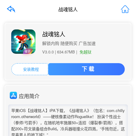
战魂铭人
战魂铭人
解锁内购 随便购买 广告加速
V3.0.0 |
634.67MB
|
免越狱
催更
安装教程
下 载
应用简介
苹果iOS【战魂铭人】iPA下载，《战魂铭人》（包名：com.chilly
room.otherworld）——硬核像素动作Roguelike！ 扮演个性战士
（拳师/弓箭手），在随机地牢施展50+连招（爆裂拳/箭雨），搭
配200+符文装备组合Build。冷兵器碰撞火花四溅，“手残勿近，这
是真男人的地下城！”