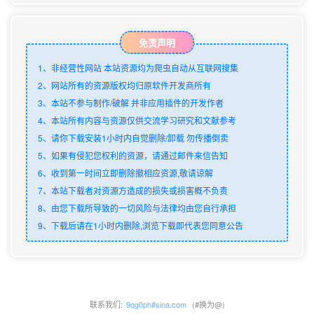
免责声明
1、非经营性网站 本站资源均为爬虫自动从互联网搜集
2、网站所有的资源版权均归原软件开发商所有
3、本站不参与制作/破解 并非应用插件的开发作者
4、本站所有内容与资源仅供交流学习研究和文献参考
5、请你下载安装1小时内自觉删除/卸载 勿传播倒卖
5、如果有侵犯您权利的资源，请通过邮件来信告知
6、收到第一时间立即删除撤相应资源,敬请谅解
7、本站下载者对资源方造成的损失或损害概不负责
8、由您下载所导致的一切风险与法律均由您自行承担
9、下载后请在1小时内删除,浏览下载即代表您同意公告
联系我们:
9qg0ph#sina.com
(#换为@)