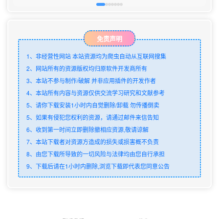
免责声明
1、非经营性网站 本站资源均为爬虫自动从互联网搜集
2、网站所有的资源版权均归原软件开发商所有
3、本站不参与制作/破解 并非应用插件的开发作者
4、本站所有内容与资源仅供交流学习研究和文献参考
5、请你下载安装1小时内自觉删除/卸载 勿传播倒卖
5、如果有侵犯您权利的资源，请通过邮件来信告知
6、收到第一时间立即删除撤相应资源,敬请谅解
7、本站下载者对资源方造成的损失或损害概不负责
8、由您下载所导致的一切风险与法律均由您自行承担
9、下载后请在1小时内删除,浏览下载即代表您同意公告