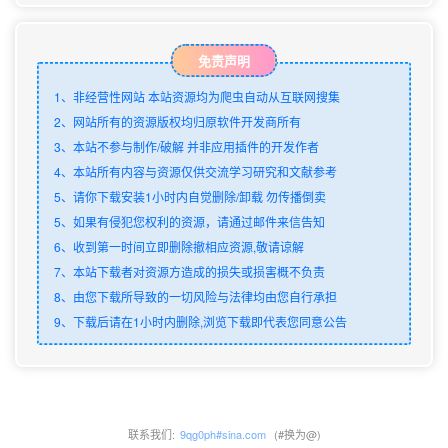
免责声明
1、非经营性网站 本站资源均为爬虫自动从互联网搜集
2、网站所有的资源版权均归原软件开发商所有
3、本站不参与制作/破解 并非应用插件的开发作者
4、本站所有内容与资源仅供交流学习研究和文献参考
5、请你下载安装1小时内自觉删除/卸载 勿传播倒卖
5、如果有侵犯您权利的资源，请通过邮件来信告知
6、收到第一时间立即删除撤相应资源,敬请谅解
7、本站下载者对资源方造成的损失或损害概不负责
8、由您下载所导致的一切风险与法律均由您自行承担
9、下载后请在1小时内删除,浏览下载即代表您同意公告
联系我们:
9qg0ph#sina.com
(#换为@)