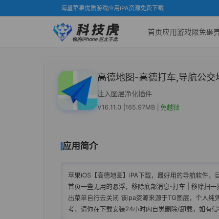
海量苹果优质游戏应用iPA资源免费下载
首页
应用
游戏
限免
砸
高德地图-高德打车,导航公交
注入图层净化插件
V16.11.0 |
165.97MB |
免越狱
应用简介
苹果iOS【高德地图】iPA下载，最好用的导航软件，巨
首页一些无用的悬浮，移除底部消息-打车 | 移除扫一扫
出菜单自行去关闭 该ipa资源来源于TG图层，个人
考，请你在下载安装24小时内自觉删除/卸载，如有