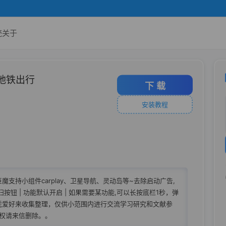
壳
关于
地铁出行
下 载
安装教程
魔支持小组件carplay、卫星导航、灵动岛等~去除启动广告,
按钮 | 功能默认开启 | 如果需要某功能,可以长按底栏1秒，弹
纯凭爱好来收集整理，仅供小范围内进行交流学习研究和文献参
侵权请来信删除。。