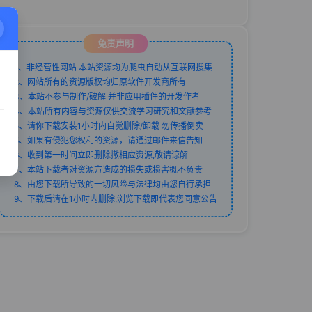
免责声明
1、非经营性网站 本站资源均为爬虫自动从互联网搜集
2、网站所有的资源版权均归原软件开发商所有
3、本站不参与制作/破解 并非应用插件的开发作者
4、本站所有内容与资源仅供交流学习研究和文献参考
5、请你下载安装1小时内自觉删除/卸载 勿传播倒卖
5、如果有侵犯您权利的资源，请通过邮件来信告知
6、收到第一时间立即删除撤相应资源,敬请谅解
7、本站下载者对资源方造成的损失或损害概不负责
8、由您下载所导致的一切风险与法律均由您自行承担
9、下载后请在1小时内删除,浏览下载即代表您同意公告