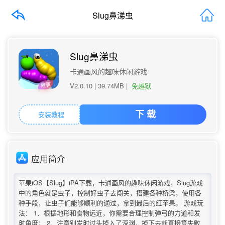
Slug鼻涕虫
Slug鼻涕虫
卡通画风的趣味休闲游戏
V2.0.10 |
39.74MB
|
免越狱
催更
安装教程
下 载
应用简介
苹果iOS【Slug】iPA下载，卡通画风的趣味休闲游戏，Slug游戏
中的角色就是虫子，控制好虫子去闯关，搭建各种桥梁，使用各
种手段，让虫子们能够顺利的通过，拿到最后的红苹果。 游戏玩
法： 1、根据地形和食物远近，你需要合理控制弹弓的力道和发
射角度； 2、注意别发射过头掉入了深渊，掉下去就直接算失败