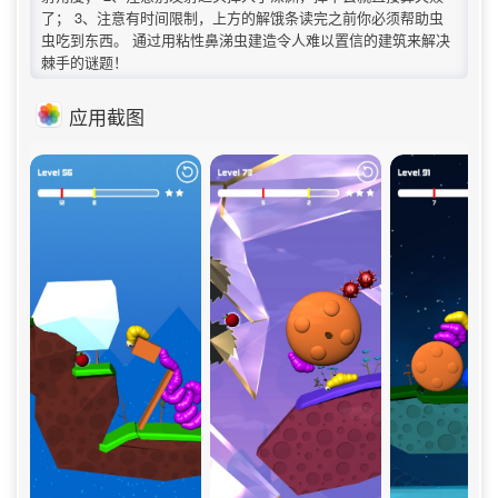
了； 3、注意有时间限制，上方的解饿条读完之前你必须帮助虫
虫吃到东西。 通过用粘性鼻涕虫建造令人难以置信的建筑来解决
棘手的谜题！
应用截图