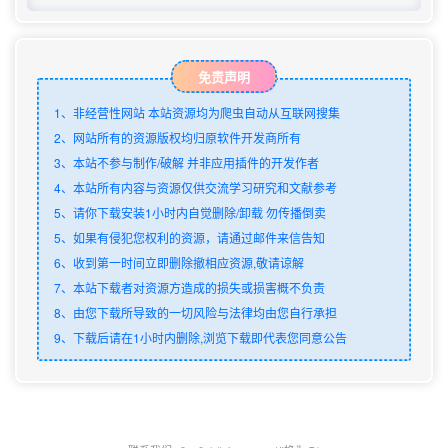
免责声明
1、非经营性网站 本站资源均为爬虫自动从互联网搜集
2、网站所有的资源版权均归原软件开发商所有
3、本站不参与制作/破解 并非应用插件的开发作者
4、本站所有内容与资源仅供交流学习研究和文献参考
5、请你下载安装1小时内自觉删除/卸载 勿传播倒卖
5、如果有侵犯您权利的资源，请通过邮件来信告知
6、收到第一时间立即删除撤相应资源,敬请谅解
7、本站下载者对资源方造成的损失或损害概不负责
8、由您下载所导致的一切风险与法律均由您自行承担
9、下载后请在1小时内删除,浏览下载即代表您同意公告