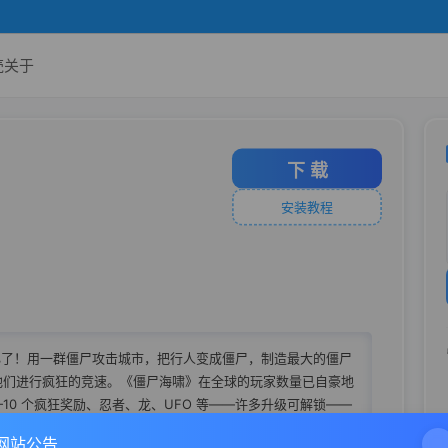
壳
关于
下 载
安装教程
尸们太恶心了！用一群僵尸攻击城市，把行人变成僵尸，制造最大的僵尸
他们进行疯狂的竞速。《僵尸海啸》在全球的玩家数量已自豪地
—10 个疯狂奖励、忍者、龙、UFO 等——许多升级可解锁——
11 套可携带的套装——针对所有 iPhone、iPod touch
网站公告