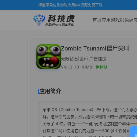
海量苹果优质游戏应用iPA资源免费下载
首页
应用
游戏
限免
砸
Zombie Tsunami僵尸尖叫
无限钻石|金币 广告加速
V4.1.3 |
101.41MB |
免越狱
应用简介
苹果iOS【Zombie Tsunami】iPA下载，僵
群。吃掉你的朋友，然后通过摧毁路上的一切来挑战
突破了 4 亿。特色——“一键”玩法可控制整个群体—
召唤僵尸鸟并使用它们的力量——300 多个任务可供消化——