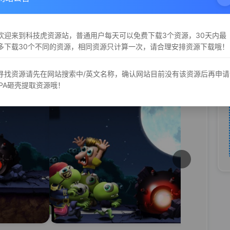
e - “僵尸海啸是一款你必须拥有的游戏” 5/5 AppSmile - “拥有类
Gen.net - “如果你正在寻找一款精彩的游戏，不用再找了！”4.
 AppSpy.com - “僵尸海啸以出色的黏土动画风格和行走、跳跃的
欢迎来到科技虎资源站，普通用户每天可以免费下载3个资源，30天内最
戏：EDGE、交叉指头、完美细胞、卡车司机之乐。
多下载30个不同的资源，相同资源只计算一次，请合理安排资源下载哦！
寻找资源请先在网站搜索中/英文名称，确认网站目前没有该资源后再申请
iPA砸壳提取资源哦！