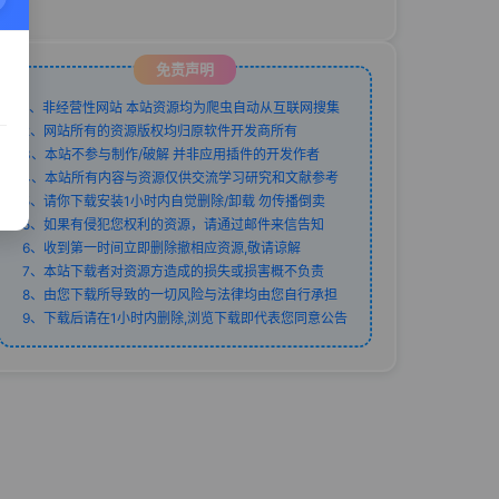
免责声明
1、非经营性网站 本站资源均为爬虫自动从互联网搜集
2、网站所有的资源版权均归原软件开发商所有
3、本站不参与制作/破解 并非应用插件的开发作者
4、本站所有内容与资源仅供交流学习研究和文献参考
5、请你下载安装1小时内自觉删除/卸载 勿传播倒卖
5、如果有侵犯您权利的资源，请通过邮件来信告知
6、收到第一时间立即删除撤相应资源,敬请谅解
7、本站下载者对资源方造成的损失或损害概不负责
8、由您下载所导致的一切风险与法律均由您自行承担
9、下载后请在1小时内删除,浏览下载即代表您同意公告