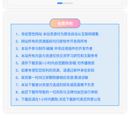
免责声明
1、非经营性网站 本站资源均为爬虫自动从互联网搜集
2、网站所有的资源版权均归原软件开发商所有
3、本站不参与制作/破解 并非应用插件的开发作者
4、本站所有内容与资源仅供交流学习研究和文献参考
5、请你下载安装1小时内自觉删除/卸载 勿传播倒卖
5、如果有侵犯您权利的资源，请通过邮件来信告知
6、收到第一时间立即删除撤相应资源,敬请谅解
7、本站下载者对资源方造成的损失或损害概不负责
8、由您下载所导致的一切风险与法律均由您自行承担
9、下载后请在1小时内删除,浏览下载即代表您同意公告