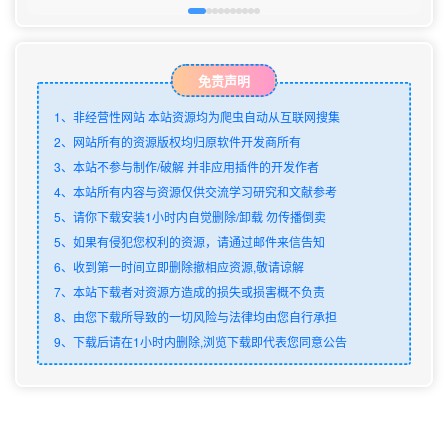
免责声明
1、非经营性网站 本站资源均为爬虫自动从互联网搜集
2、网站所有的资源版权均归原软件开发商所有
3、本站不参与制作/破解 并非应用插件的开发作者
4、本站所有内容与资源仅供交流学习研究和文献参考
5、请你下载安装1小时内自觉删除/卸载 勿传播倒卖
5、如果有侵犯您权利的资源，请通过邮件来信告知
6、收到第一时间立即删除撤相应资源,敬请谅解
7、本站下载者对资源方造成的损失或损害概不负责
8、由您下载所导致的一切风险与法律均由您自行承担
9、下载后请在1小时内删除,浏览下载即代表您同意公告