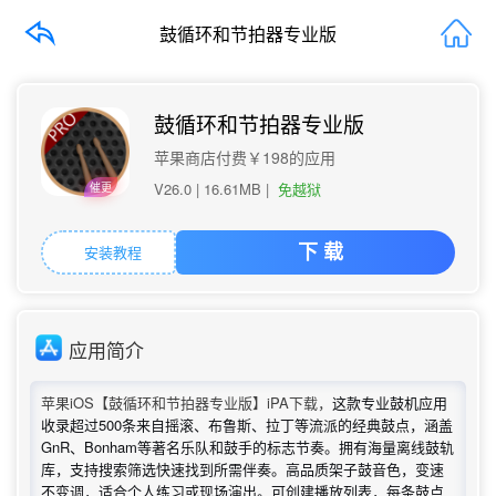
鼓循环和节拍器专业版
鼓循环和节拍器专业版
苹果商店付费￥198的应用
V26.0 |
16.61MB
|
免越狱
催更
安装教程
下 载
应用简介
苹果iOS【鼓循环和节拍器专业版】iPA下载，
这款专业鼓机应用
收录超过500条来自摇滚、布鲁斯、拉丁等流派的经典鼓点，涵盖
GnR、Bonham等著名乐队和鼓手的标志节奏。拥有海量离线鼓轨
库，支持搜索筛选快速找到所需伴奏。高品质架子鼓音色，变速
不变调，适合个人练习或现场演出。可创建播放列表，每条鼓点