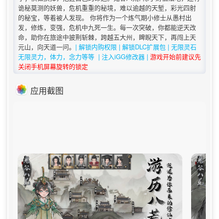
诡秘莫测的妖兽，危机重重的秘境，难以逾越的天堑，彩光四射
的秘宝，等着被人发现。 你将作为一个炼气期小修士从愚村出
发，修炼，变强，危机中九死一生。每一次突破，你都能逆天改
命，助你在旅途中披荆斩棘，跨越五大州，睥睨天下，再闯上天
元山，向天道一问。
| 解锁内购权限 | 解锁DLC扩展包
|
无限灵石
无限灵力，体力，念力等等
| 注入iGG修改器 |
游戏开始前建议先
关闭手机屏幕旋转的锁定
应用截图