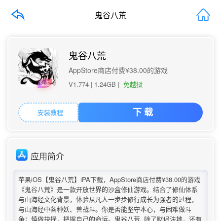
鬼谷八荒
鬼谷八荒
AppStore商店付费¥38.00的游戏
V1.774 |
1.24GB
|
免越狱
催更
安装教程
下 载
应用简介
苹果iOS【鬼谷八荒】iPA下载，AppStore商店付费¥38.00的游戏
《鬼谷八荒》是一款开放世界的沙盒修仙游戏。结合了修仙体系
与山海经文化背景，体验从凡人一步步修行成长为强者的过程，
与山海经中各种妖、兽战斗。你是否能坚守本心，与困难做斗
争；慎做抉择，把握自己的命运。鬼谷八荒, 除了财侣法地，还有