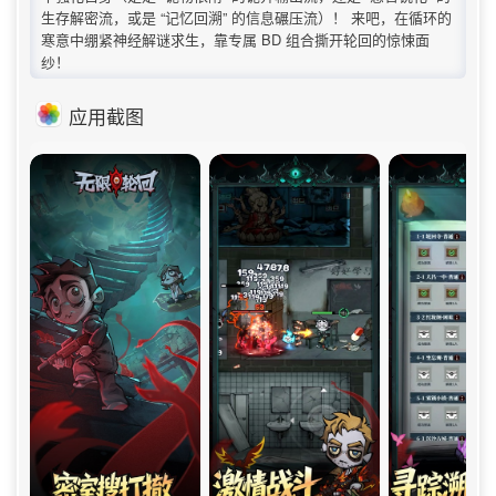
生存解密流，或是 “记忆回溯” 的信息碾压流）！ 来吧，在循环的
寒意中绷紧神经解谜求生，靠专属 BD 组合撕开轮回的惊悚面
纱！
应用截图