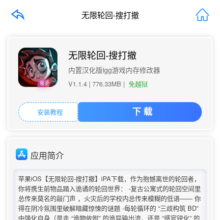
无限轮回-搜打撤
无限轮回-搜打撤
内置汉化版igg游戏内存修改器
V1.1.4 |
776.33MB
|
免越狱
催更
安装教程
下 载
应用简介
苹果iOS【无限轮回-搜打撤】iPA下载，作为抱憾离世的轮回者，
你将携生前物品踏入诡谲的轮回世界： -复古公寓式的轮回空间里
总传来莫名的敲门声 ，火灾后的学校内总传来模糊的低语—— 你
得在阴冷氛围里破解暗藏惊悚的谜题 -每轮循环的 “三歧构筑 BD”
中强化自身（是走 “诡物依附” 的诡异输出流，还是 “感官锐化” 的