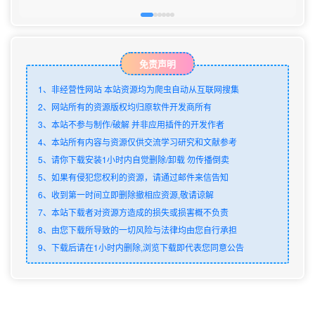
免责声明
1、非经营性网站 本站资源均为爬虫自动从互联网搜集
2、网站所有的资源版权均归原软件开发商所有
3、本站不参与制作/破解 并非应用插件的开发作者
4、本站所有内容与资源仅供交流学习研究和文献参考
5、请你下载安装1小时内自觉删除/卸载 勿传播倒卖
5、如果有侵犯您权利的资源，请通过邮件来信告知
6、收到第一时间立即删除撤相应资源,敬请谅解
7、本站下载者对资源方造成的损失或损害概不负责
8、由您下载所导致的一切风险与法律均由您自行承担
9、下载后请在1小时内删除,浏览下载即代表您同意公告