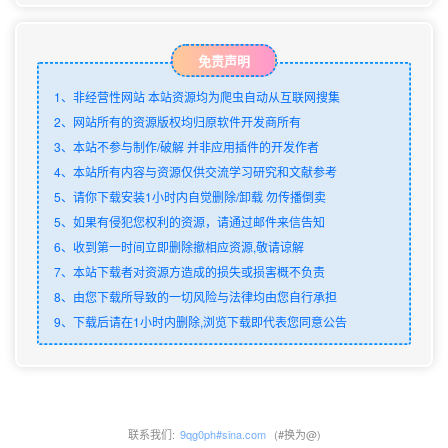
免责声明
1、非经营性网站 本站资源均为爬虫自动从互联网搜集
2、网站所有的资源版权均归原软件开发商所有
3、本站不参与制作/破解 并非应用插件的开发作者
4、本站所有内容与资源仅供交流学习研究和文献参考
5、请你下载安装1小时内自觉删除/卸载 勿传播倒卖
5、如果有侵犯您权利的资源，请通过邮件来信告知
6、收到第一时间立即删除撤相应资源,敬请谅解
7、本站下载者对资源方造成的损失或损害概不负责
8、由您下载所导致的一切风险与法律均由您自行承担
9、下载后请在1小时内删除,浏览下载即代表您同意公告
联系我们:
9qg0ph#sina.com
(#换为@)