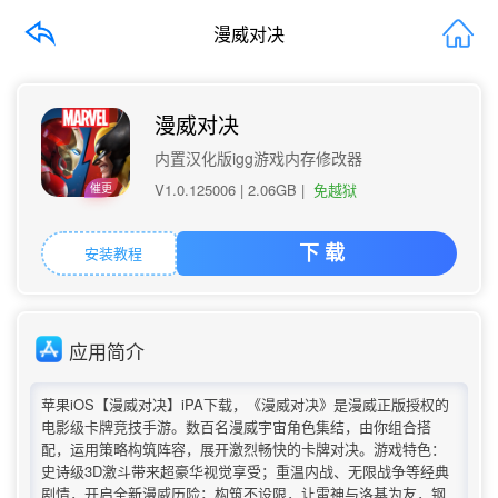
漫威对决
漫威对决
内置汉化版igg游戏内存修改器
V1.0.125006 |
2.06GB
|
免越狱
催更
安装教程
下 载
应用简介
苹果iOS【漫威对决】iPA下载，《漫威对决》是漫威正版授权的
电影级卡牌竞技手游。数百名漫威宇宙角色集结，由你组合搭
配，运用策略构筑阵容，展开激烈畅快的卡牌对决。游戏特色：
史诗级3D激斗带来超豪华视觉享受；重温内战、无限战争等经典
剧情，开启全新漫威历险；构筑不设限，让雷神与洛基为友，钢