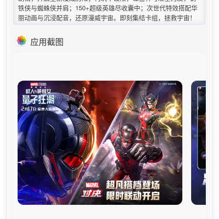
铁侠与蜘蛛侠并肩；150+超级英雄尽收囊中；次世代特效搭配华
丽动画与沉浸配音，还原漫威宇宙。即刻集结卡组，拯救宇宙！
应用截图