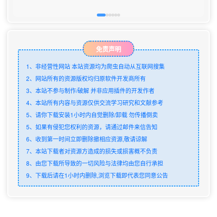
免责声明
1、非经营性网站 本站资源均为爬虫自动从互联网搜集
2、网站所有的资源版权均归原软件开发商所有
3、本站不参与制作/破解 并非应用插件的开发作者
4、本站所有内容与资源仅供交流学习研究和文献参考
5、请你下载安装1小时内自觉删除/卸载 勿传播倒卖
5、如果有侵犯您权利的资源，请通过邮件来信告知
6、收到第一时间立即删除撤相应资源,敬请谅解
7、本站下载者对资源方造成的损失或损害概不负责
8、由您下载所导致的一切风险与法律均由您自行承担
9、下载后请在1小时内删除,浏览下载即代表您同意公告