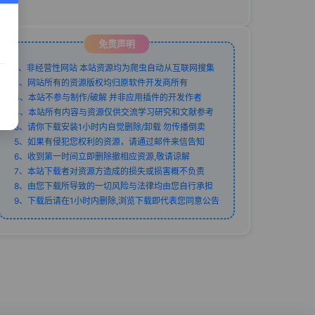
免责声明
1、非经营性网站 本站资源均为爬虫自动从互联网搜集
2、网站所有的资源版权均归原软件开发商所有
3、本站不参与制作/破解 并非应用插件的开发作者
4、本站所有内容与资源仅供交流学习研究和文献参考
5、请你下载安装1小时内自觉删除/卸载 勿传播倒卖
5、如果有侵犯您权利的资源，请通过邮件来信告知
6、收到第一时间立即删除撤相应资源,敬请谅解
7、本站下载者对资源方造成的损失或损害概不负责
8、由您下载所导致的一切风险与法律均由您自行承担
9、下载后请在1小时内删除,浏览下载即代表您同意公告