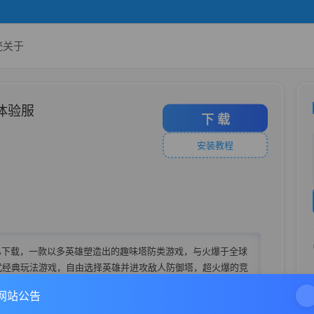
壳
关于
行体验服
下 载
安装教程
PA下载，一款以多英雄塑造出的趣味塔防类游戏，与火爆于全球
式经典玩法游戏，自由选择英雄并进攻敌人防御塔，超火爆的竞
资源来源于网络，个人纯凭爱好来收集整理，仅供小范围内进行
网站公告
自觉删除/卸载，如有侵权请来信删除。。
复制内测资格地址去