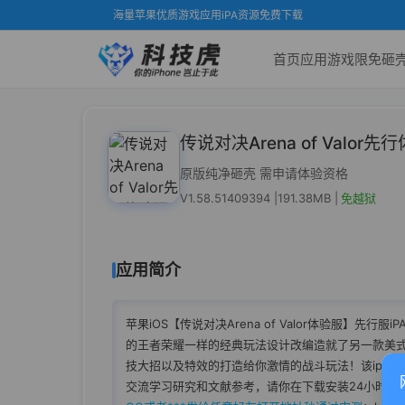
海量苹果优质游戏应用iPA资源免费下载
首页
应用
游戏
限免
砸
传说对决Arena of Valor先
原版纯净砸壳 需申请体验资格
V1.58.51409394 |
191.38MB |
免越狱
应用简介
苹果iOS【传说对决Arena of Valor体验服】
先行服
i
的王者荣耀一样的经典玩法设计改编造就了另一款美
技大招以及特效的打造给你激情的战斗玩法！该ipa
交流学习研究和文献参考，请你在下载安装24小时内