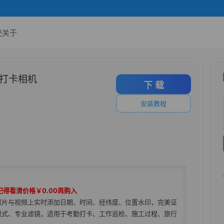
壳
关于
照打卡相机
下 载
安装教程
记得看清价格￥0.00再购入
照片与视频上实时添加日期、时间、经纬度、位置水印，完美证
模式、专业滤镜，适用于考勤打卡、工作巡检、施工过程、旅行