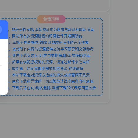
免责声明
1、非经营性网站 本站资源均为爬虫自动从互联网搜集
2、网站所有的资源版权均归原软件开发商所有
3、本站不参与制作/破解 并非应用插件的开发作者
4、本站所有内容与资源仅供交流学习研究和文献参考
5、请你下载安装1小时内自觉删除/卸载 勿传播倒卖
5、如果有侵犯您权利的资源，请通过邮件来信告知
6、收到第一时间立即删除撤相应资源,敬请谅解
7、本站下载者对资源方造成的损失或损害概不负责
8、由您下载所导致的一切风险与法律均由您自行承担
9、下载后请在1小时内删除,浏览下载即代表您同意公告