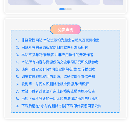
免责声明
1、非经营性网站 本站资源均为爬虫自动从互联网搜集
2、网站所有的资源版权均归原软件开发商所有
3、本站不参与制作/破解 并非应用插件的开发作者
4、本站所有内容与资源仅供交流学习研究和文献参考
5、请你下载安装1小时内自觉删除/卸载 勿传播倒卖
5、如果有侵犯您权利的资源，请通过邮件来信告知
6、收到第一时间立即删除撤相应资源,敬请谅解
7、本站下载者对资源方造成的损失或损害概不负责
8、由您下载所导致的一切风险与法律均由您自行承担
9、下载后请在1小时内删除,浏览下载即代表您同意公告