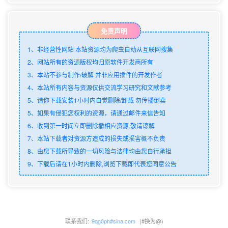
免责声明
1、非经营性网站 本站资源均为爬虫自动从互联网搜集
2、网站所有的资源版权均归原软件开发商所有
3、本站不参与制作/破解 并非应用插件的开发作者
4、本站所有内容与资源仅供交流学习研究和文献参考
5、请你下载安装1小时内自觉删除/卸载 勿传播倒卖
5、如果有侵犯您权利的资源，请通过邮件来信告知
6、收到第一时间立即删除撤相应资源,敬请谅解
7、本站下载者对资源方造成的损失或损害概不负责
8、由您下载所导致的一切风险与法律均由您自行承担
9、下载后请在1小时内删除,浏览下载即代表您同意公告
联系我们:
9qg0ph#sina.com
(#换为@)