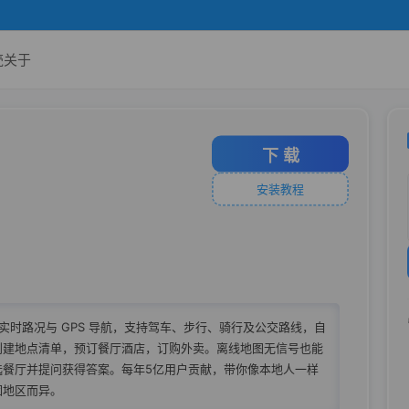
壳
关于
下 载
安装教程
地图提供实时路况与 GPS 导航，支持驾车、步行、骑行及公交路线，自
创建地点清单，预订餐厅酒店，订购外卖。离线地图无信号也能
选餐厅并提问获得答案。每年5亿用户贡献，带你像本地人一样
因地区而异。