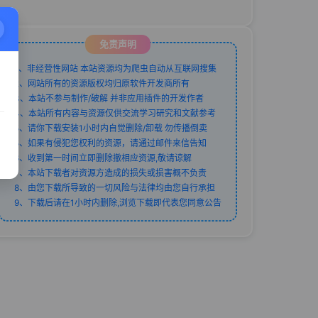
免责声明
1、非经营性网站 本站资源均为爬虫自动从互联网搜集
2、网站所有的资源版权均归原软件开发商所有
3、本站不参与制作/破解 并非应用插件的开发作者
4、本站所有内容与资源仅供交流学习研究和文献参考
5、请你下载安装1小时内自觉删除/卸载 勿传播倒卖
5、如果有侵犯您权利的资源，请通过邮件来信告知
6、收到第一时间立即删除撤相应资源,敬请谅解
7、本站下载者对资源方造成的损失或损害概不负责
8、由您下载所导致的一切风险与法律均由您自行承担
9、下载后请在1小时内删除,浏览下载即代表您同意公告